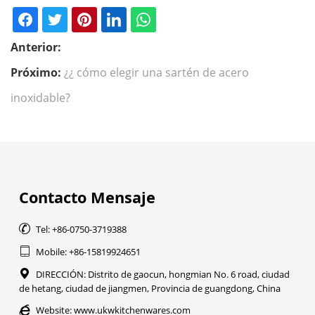
Anterior:
Próximo:
¿¿ cómo elegir una sartén de acero
inoxidable?
Contacto Mensaje

Tel: +86-0750-3719388

Mobile: +86-15819924651

DIRECCIÓN: Distrito de gaocun, hongmian No. 6 road, ciudad
de hetang, ciudad de jiangmen, Provincia de guangdong, China

Website:
www.ukwkitchenwares.com