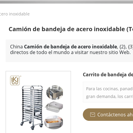
ero inoxidable
Camión de bandeja de acero inoxidable
(T
China
Camión de bandeja de acero inoxidable
, {2}, 
directos de todo el mundo a visitar nuestro sitio Web.
Carrito de bandeja d
Para las cocinas, pana
gran demanda, los carr
inoxidable son impresci
acero inoxidable robus
Contáctenos ah

para acomodar de forma
por lo que es muy ade