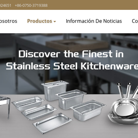
924651
+86-0750-3719388
osotros
Productos
Información De Noticias
Co