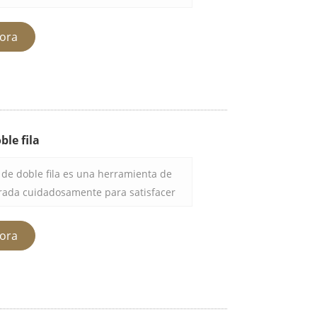
entos o suministros de transporte.
s robustos, la rueda de araña de alta
ora
le permite ser duradera, duradera y
le fila
 de doble fila es una herramienta de
orada cuidadosamente para satisfacer
nas comerciales, hoteles e
ración. Puede manejar varias paletas
ora
on dos filas. Debido a su robusta
s rodantes lisas, se puede mover
spacios estrechos, por lo que este
ucho tiempo.