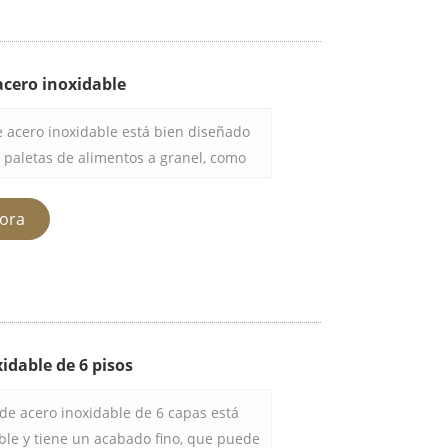
ento de alimentos.
cero inoxidable
e acero inoxidable está bien diseñado
paletas de alimentos a granel, como
naderías y servicios de restauración.
mpuesta por un sólido marco de acero
ora
antes, que permiten llevar de forma
la vez.
idable de 6 pisos
a de acero inoxidable de 6 capas está
ble y tiene un acabado fino, que puede