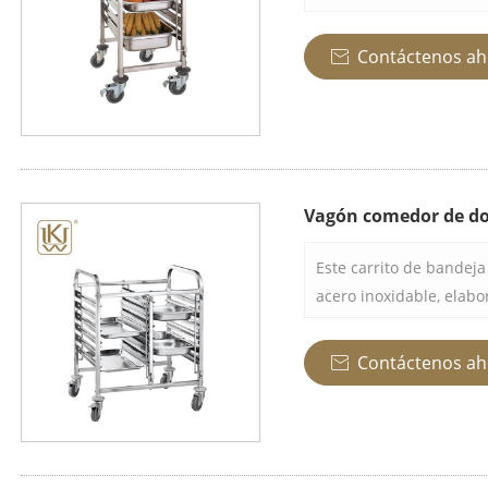
acomodar paletas, alim
Fabricado con materiale
Contáctenos ah

calidad con cerradura 
fácil de mover.
Vagón comedor de dob
Este carrito de bandeja
acero inoxidable, elab
las necesidades de coci
instituciones de restau
Contáctenos ah

porque está equipada c
estructura y sus rueda
fácilmente incluso en e
carrito puede durar m