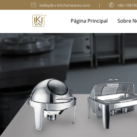

kelley@u-kitchenwares.com
|

+86-15819
Página Principal
Sobre N