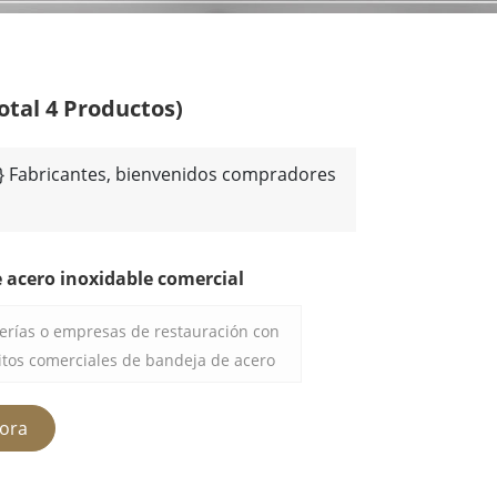
otal 4 Productos)
{3} Fabricantes, bienvenidos compradores
e acero inoxidable comercial
derías o empresas de restauración con
itos comerciales de bandeja de acero
ndibles. Este carrito está hecho de
to y tiene muchas capas diseñadas
ora
 segura diferentes tipos de paletas,
cuado para el almacenamiento