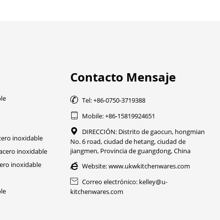
Contacto Mensaje
ble

Tel: +86-0750-3719388

Mobile: +86-15819924651

DIRECCIÓN: Distrito de gaocun, hongmian
ero inoxidable
No. 6 road, ciudad de hetang, ciudad de
jiangmen, Provincia de guangdong, China
acero inoxidable
ro inoxidable

Website:
www.ukwkitchenwares.com

Correo electrónico: kelley@u-
ble
kitchenwares.com