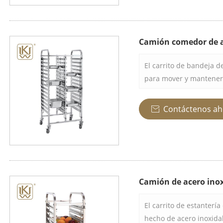
organizado y el Movimi
Camión comedor de a
El carrito de bandeja d
para mover y mantener 
cocinas comerciales, pa
Esta carretilla está co
Contáctenos ah

inoxidable y varios est
segura varias paletas a 
Camión de acero inox
El carrito de estanterí
hecho de acero inoxida