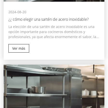
2024-08-20
¿¿ cómo elegir una sartén de acero inoxidable?
La elección de una sartén de acero inoxidable es una
opción importante para cocineros domésticos y
profesionales, ya que afecta enormemente el sabor, la
consistencia y la calidad general de los alimentos. La
olla de acero inoxidable es conocida por su larga vida
Ver más
útil, fácil limpieza y resistencia a altas temperaturas, y
no lixivia toxinas en los alimentos.