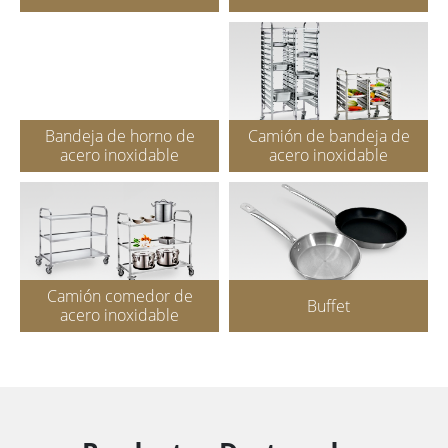
Bandeja de horno de
Camión de bandeja de
acero inoxidable
acero inoxidable
Camión comedor de
Buffet
acero inoxidable