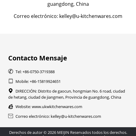
guangdong, China
Correo electrónico: kelley@u-kitchenwares.com
Contacto Mensaje

Tel: +86-0750-3719388

Mobile: +86-15819924651

DIRECCIÓN: Distrito de gaocun, hongmian No. 6 road, ciudad
de hetang, ciudad de jiangmen, Provincia de guangdong, China

Website:
www.ukwkitchenwares.com

Correo electrónico: kelley@u-kitchenwares.com
Derechos de autor © 2026 MEIJIN Reservados todos los derechos.