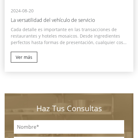
2024-08-20
La versatilidad del vehículo de servicio
Cada detalle es importante en las transacciones de
restaurantes y hoteles mosaicos. Desde ingredientes
perfectos hasta formas de presentación, cualquier cosa
puede dejar un recuerdo duradero de los alimentos
proporcionados. Uno de ellos es el vehículo de servicio
Ver más
de acero inoxidable, símbolo de eficiencia, higiene y
elegancia, en torno al cual gira el arte del Servicio de
alta gama.
Haz Tus Consultas