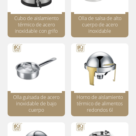
Cubo de aislamiento
Olla de salsa de alto
térmico de acero
cuerpo de acero
inoxidable con grifo
inoxidable
Olla guisada de acero
Horno de aislamiento
inoxidable de bajo
térmico de alimentos
cuerpo
redondos 6l