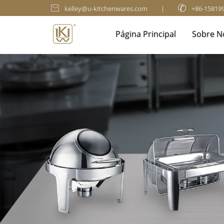

kelley@u-kitchenwares.com
|

+86-15819
Página Principal
Sobre N