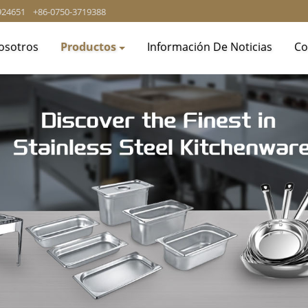
924651
+86-0750-3719388
osotros
Productos
Información De Noticias
Co