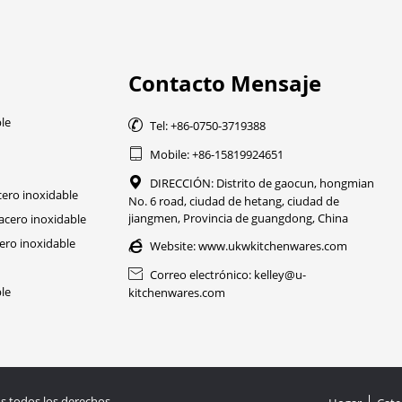
Contacto Mensaje
ble

Tel: +86-0750-3719388

Mobile: +86-15819924651

DIRECCIÓN: Distrito de gaocun, hongmian
ero inoxidable
No. 6 road, ciudad de hetang, ciudad de
jiangmen, Provincia de guangdong, China
acero inoxidable
ro inoxidable

Website:
www.ukwkitchenwares.com

Correo electrónico: kelley@u-
ble
kitchenwares.com
s todos los derechos.